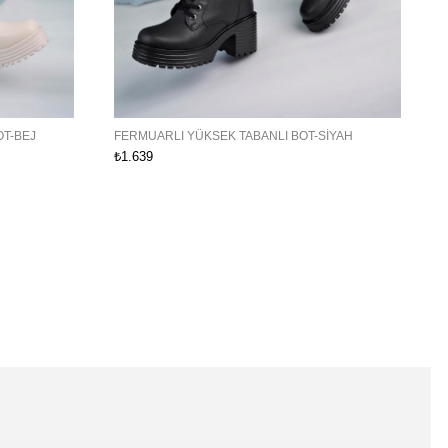
OT-BEJ
FERMUARLI YÜKSEK TABANLI BOT-SIYAH
₺1.639