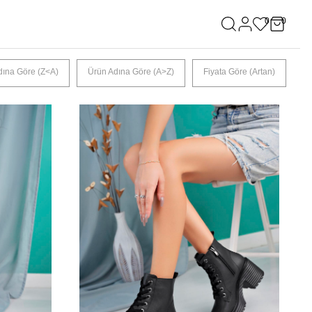
0
0
dına Göre (Z<A)
Ürün Adına Göre (A>Z)
Fiyata Göre (Artan)