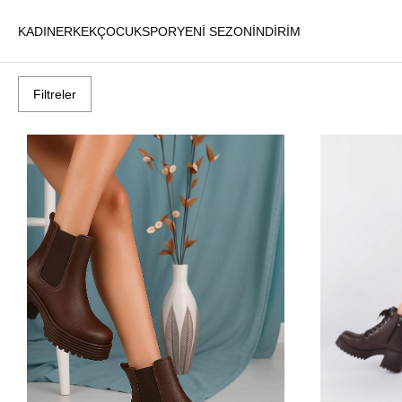
KADIN
ERKEK
ÇOCUK
SPOR
YENİ SEZON
İNDİRİM
Filtreler