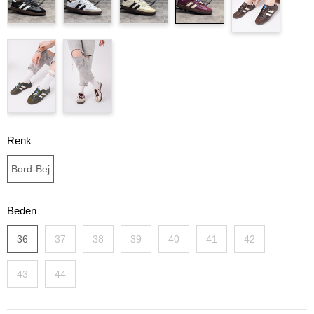
Renk
Bord-Bej
Beden
36
37
38
39
40
41
42
43
44