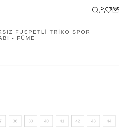
0
0
KSIZ FUSPETLI TRIKO SPOR
ABI - FÜME
7
38
39
40
41
42
43
44