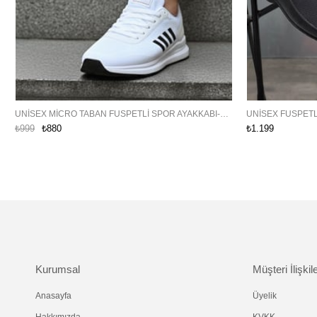
UNISEX MICRO TABAN FUSPETLI SPOR AYAKKABI-BEYAZ-SIYAH
₺999
₺880
₺1.199
Kurumsal
Müşteri İlişkile
Anasayfa
Üyelik
Hakkımızda
KVKK