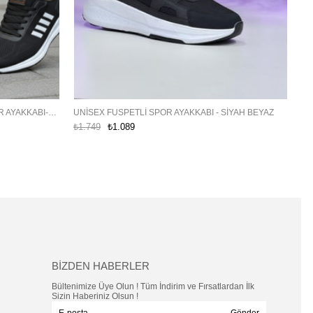
UN
UNISEX MICRO TABAN FUSPETLI SPOR AYAKKABI-SIYAH-BEYAZ
UNISEX FUSPETLI SPOR AYAKKABI - SIYAH BEYAZ
₺1
₺1.749
₺1.089
BİZDEN HABERLER
Bültenimize Üye Olun ! Tüm İndirim ve Fırsatlardan İlk
Sizin Haberiniz Olsun !
Gönder