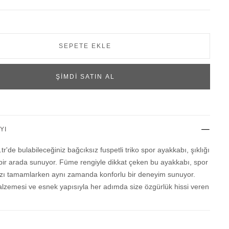
YI
r'de bulabileceğiniz bağcıksız fuspetli triko spor ayakkabı, şıklığı
 bir arada sunuyor. Füme rengiyle dikkat çeken bu ayakkabı, spor
nızı tamamlarken aynı zamanda konforlu bir deneyim sunuyor.
zemesi ve esnek yapısıyla her adımda size özgürlük hissi veren
 spor yaparken veya günlük hayatta rahatlıkla kullanabileceğiniz
 Bağcıksız tasarımıyla pratik bir kullanım sunarken şık
 de dikkat çeken bu ayakkabıyı Homiro.com.tr'de inceleyebilir ve