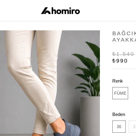
BAĞCI
AYAKK
₺1.540
₺990
Renk
FÜME
Beden
36
3