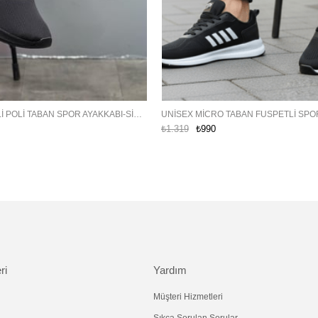
UNISEX FUSPETLI POLI TABAN SPOR AYAKKABI-SIYAH-FÜME
₺1.319
₺990
ri
Yardım
Müşteri Hizmetleri
Sıkça Sorulan Sorular