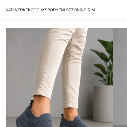
KADIN
ERKEK
ÇOCUK
SPOR
YENİ SEZON
İNDİRİM