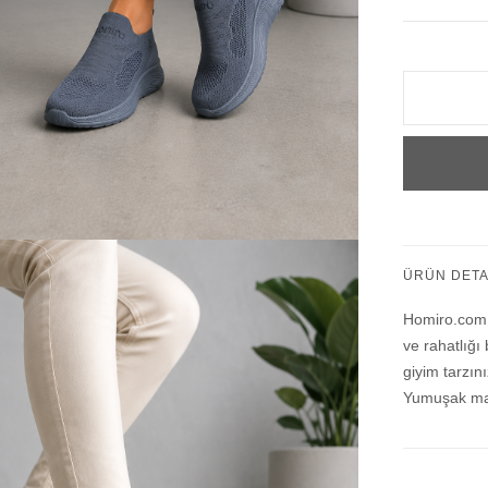
ÜRÜN DETA
Homiro.com.t
ve rahatlığı
giyim tarzı
Yumuşak mal
bu ayakkabı,
bir seçenek.
görünümüyle